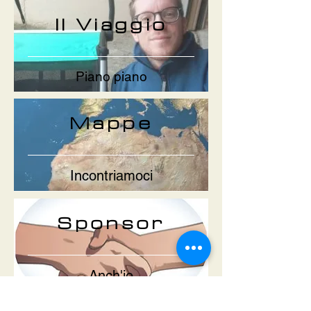
Il Viaggio
Piano piano
Mappe
Incontriamoci
Sponsor
Anch'io